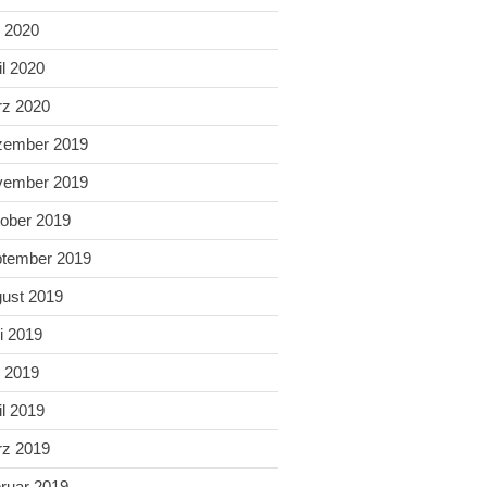
 2020
il 2020
z 2020
zember 2019
vember 2019
ober 2019
tember 2019
ust 2019
i 2019
 2019
il 2019
z 2019
ruar 2019