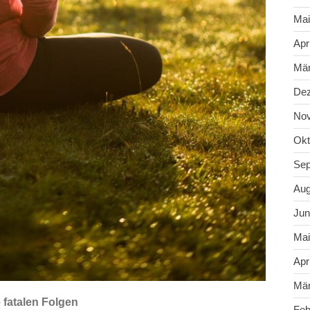
Mai
Apr
Mär
De
No
Okt
Sep
Aug
Jun
Mai
Apr
Mär
fatalen Folgen
Feb