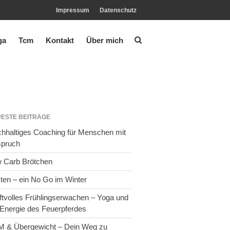
Impressum
Datenschutz
ga
Tcm
Kontakt
Über mich
Yoga
Tcm
Kontakt
ESTE BEITRÄGE
Über mich
hhaltiges Coaching für Menschen mit
pruch
 Carb Brötchen
ten – ein No Go im Winter
ftvolles Frühlingserwachen – Yoga und
 Energie des Feuerpferdes
 & Übergewicht – Dein Weg zu