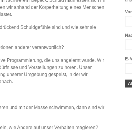
t mit schwerem Gepäck. Schuld manifestiert sich im
nnen wir anhand der Körperhaltung eines Menschen
Vo
astet.
rdrückend Schuldgefühle sind und wie sehr sie
Na
tionen anderer verantwortlich?
E-M
tive Programmierung, die uns angelernt wurde. Wir
edürfnisse und Vorstellungen zu hören. Unser
ng unserer Umgebung gespeist, in der wir
danach.
ieren und mit der Masse schwimmen, dann sind wir
ein, wie Andere auf unser Verhalten reagieren?