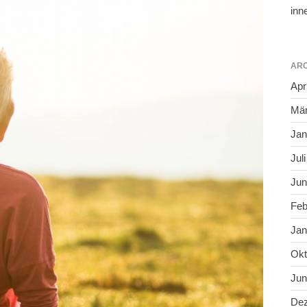
inn
ARC
Apr
Mär
Jan
Jul
Jun
Feb
Jan
Okt
Jun
De