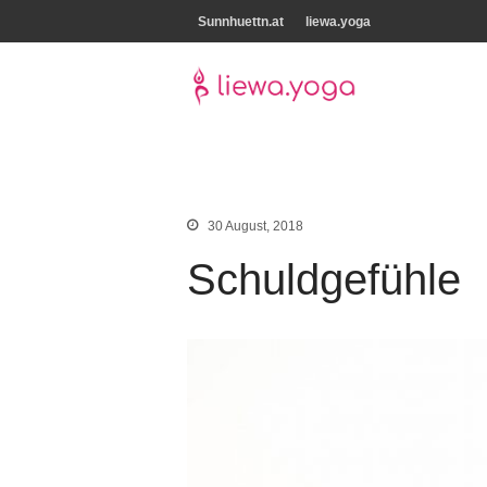
Sunnhuettn.at
liewa.yoga
Yoga der neuen E
liewa.yoga
30 August, 2018
Schuldgefühle