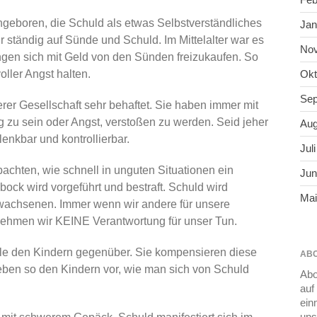
eingeboren, die Schuld als etwas Selbstverständliches
Jan
r ständig auf Sünde und Schuld. Im Mittelalter war es
No
gen sich mit Geld von den Sünden freizukaufen. So
Okt
ller Angst halten.
Sep
er Gesellschaft sehr behaftet. Sie haben immer mit
ug zu sein oder Angst, verstoßen zu werden. Seid jeher
Aug
enkbar und kontrollierbar.
Jul
chten, wie schnell in unguten Situationen ein
Jun
ock wird vorgeführt und bestraft. Schuld wird
Mai
wachsenen. Immer wenn wir andere für unsere
nehmen wir KEINE Verantwortung für unser Tun.
ühle den Kindern gegenüber. Sie kompensieren diese
ABO
eben so den Kindern vor, wie man sich von Schuld
Abo
auf
ein
uns