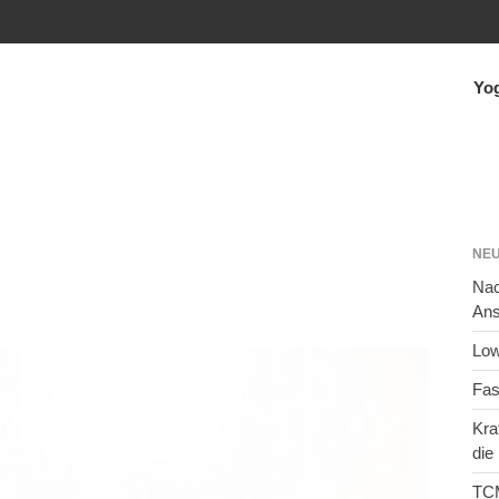
Yo
nergie
NEU
Nac
Ans
Low
Fas
Kra
die
TCM