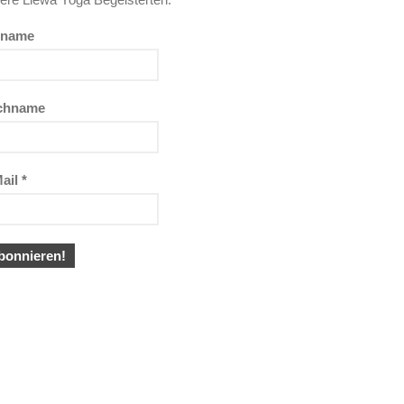
rname
chname
ail
*