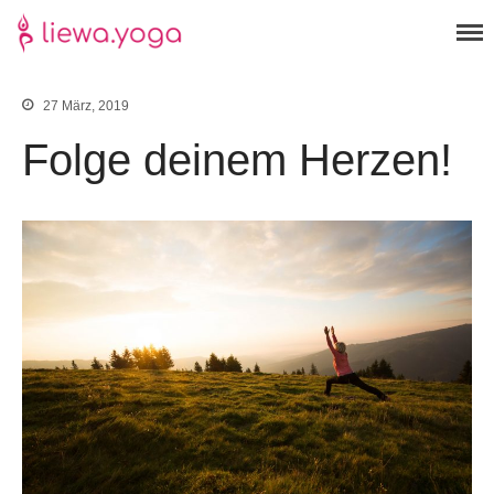
Yoga der neuen Energie
liewa.yoga
27 März, 2019
Folge deinem Herzen!
Yoga
Tcm
Kontakt
Über mich