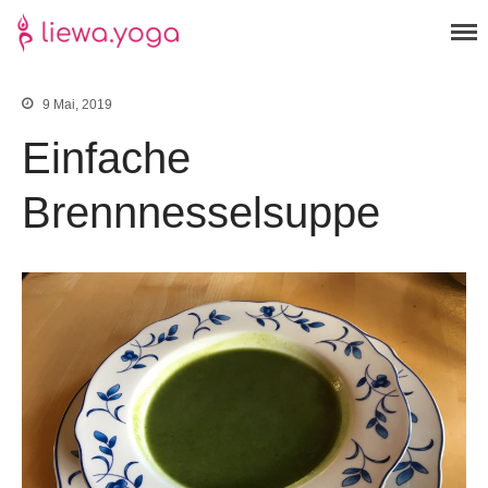
Yoga der neuen Energie
liewa.yoga
9 Mai, 2019
Einfache
Yoga
Tcm
Brennnesselsuppe
Kontakt
Über mich