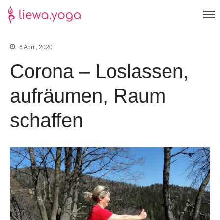
Yoga der neuen Energie
liewa.yoga
6 April, 2020
Corona – Loslassen,
aufräumen, Raum
Yoga
Tcm
schaffen
Kontakt
Über mich